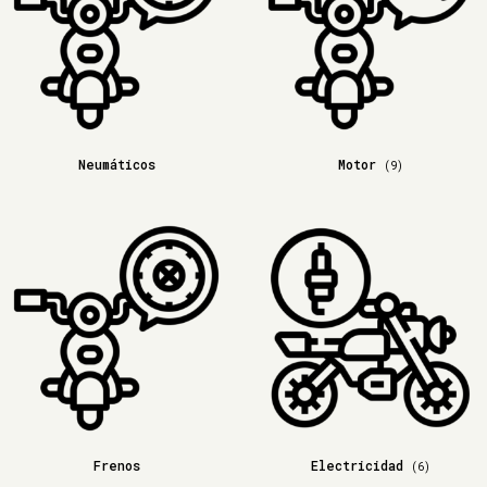
Neumáticos
Motor
(9)
Frenos
Electricidad
(6)