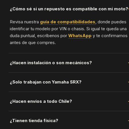
¿Cómo sé si un repuesto es compatible con mi moto?
Revisa nuestra
guía de compatibilidades
, donde puedes
identificar tu modelo por VIN o chasis. Si igual te queda una
duda puntual, escríbenos por
WhatsApp
y te confirmamos
antes de que compres.
¿Hacen instalación o son mecánicos?
No — somos tienda de repuestos y accesorios online, no tal
¿Solo trabajan con Yamaha SRX?
mecánico. Te orientamos para que compres la pieza correct
pero la instalación la resuelves tú o tu mecánico de confianz
La SRX es nuestra especialidad y por eso tiene su propia gu
¿Hacen envíos a todo Chile?
de compatibilidad, pero en la
tienda
vas a encontrar
repuestos y accesorios para más modelos y marcas.
Sí, a todas las regiones de Chile — el mejor país de Chile.
¿Tienen tienda física?