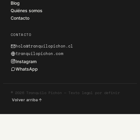
Blog
Quiénes somos
Contacto
CONTACTO
hola@tranquilopichon.cl
tranquilopichon.com
Instagram
WhatsApp
©
2026
Tranquilo Pichón — Texto legal por definir
Volver arriba