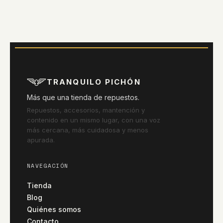
TRANQUILO PICHÓN
Más que una tienda de repuestos.
Repuestos, accesorios, mantención y
contenido en un mismo lugar, con una voz
más cercana, más cuidadosa y menos
apurada.
NAVEGACIÓN
Tienda
Blog
Quiénes somos
Contacto