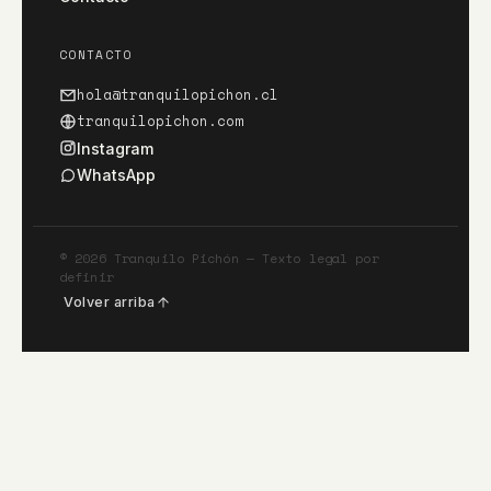
CONTACTO
hola@tranquilopichon.cl
tranquilopichon.com
Instagram
WhatsApp
©
2026
Tranquilo Pichón — Texto legal por
definir
Volver arriba