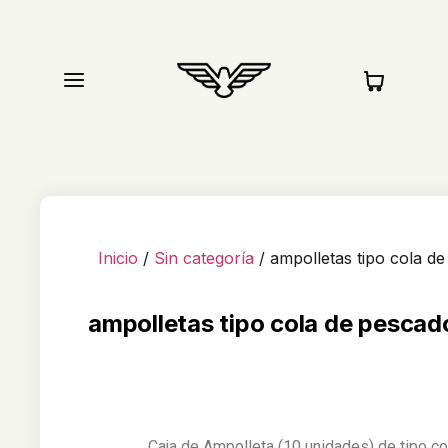
Tienda
Compat
Inicio
/
Sin categoría
/ ampolletas tipo cola d
ampolletas tipo cola de pescad
Caja de Ampolleta (10 unidades) de tipo c