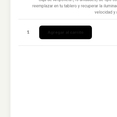
reemplazar en tu tablero y recuperar la ilumin
velocidad y
Agregar al carrito