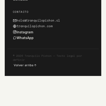
CONTACTO
hola@tranquilopichon.cl
tranquilopichon.com
Instagram
WhatsApp
©
2026
Tranquilo Pichón — Texto legal por
definir
Volver arriba