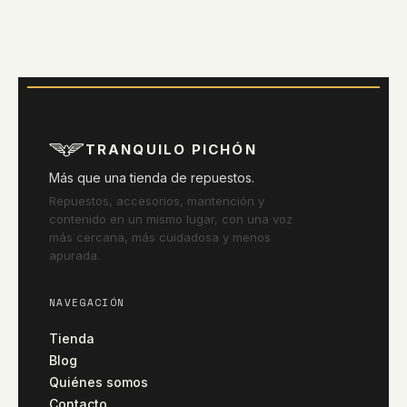
TRANQUILO PICHÓN
Más que una tienda de repuestos.
Repuestos, accesorios, mantención y
contenido en un mismo lugar, con una voz
más cercana, más cuidadosa y menos
apurada.
NAVEGACIÓN
Tienda
Blog
Quiénes somos
Contacto