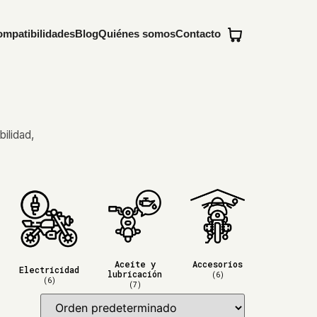
mpatibilidades
Blog
Quiénes somos
Contacto
ilidad,
Aceite y
Accesorios
Electricidad
lubricación
(6)
(6)
(7)