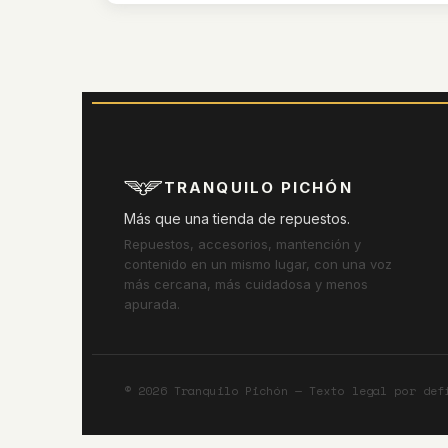
TRANQUILO PICHÓN
Más que una tienda de repuestos.
Repuestos, accesorios, mantención y
contenido en un mismo lugar, con una voz
más cercana, más cuidadosa y menos
apurada.
©
2026
Tranquilo Pichón — Texto legal por def